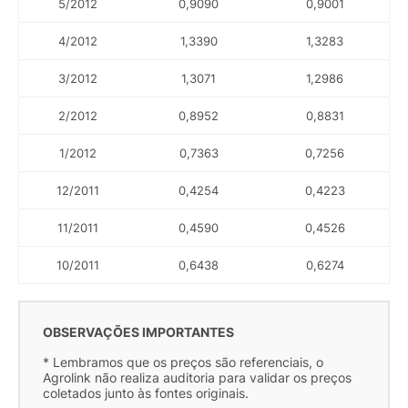
5/2012
0,9090
0,9001
4/2012
1,3390
1,3283
3/2012
1,3071
1,2986
2/2012
0,8952
0,8831
1/2012
0,7363
0,7256
12/2011
0,4254
0,4223
11/2011
0,4590
0,4526
10/2011
0,6438
0,6274
OBSERVAÇÕES IMPORTANTES
* Lembramos que os preços são referenciais, o
Agrolink não realiza auditoria para validar os preços
coletados junto às fontes originais.