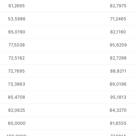
61,2695
82,7975
COMP
53,5986
71,2465
65,0190
82,1160
77,5038
95,6259
72,5182
82,7298
72,7695
88,8211
73,3863
89,0196
85,4708
95,1813
82,0625
84,3270
60,0000
81,6555