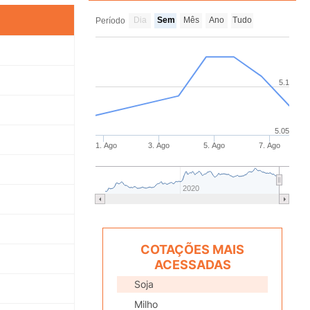
Dia
Sem
Mês
Ano
Tudo
Período
5.1
5.05
1. Ago
3. Ago
5. Ago
7. Ago
2020
COTAÇÕES MAIS
ACESSADAS
Soja
Milho