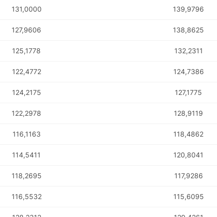
131,0000
139,9796
COMP
127,9606
138,8625
125,1778
132,2311
122,4772
124,7386
124,2175
127,1775
122,2978
128,9119
116,1163
118,4862
114,5411
120,8041
118,2695
117,9286
116,5532
115,6095