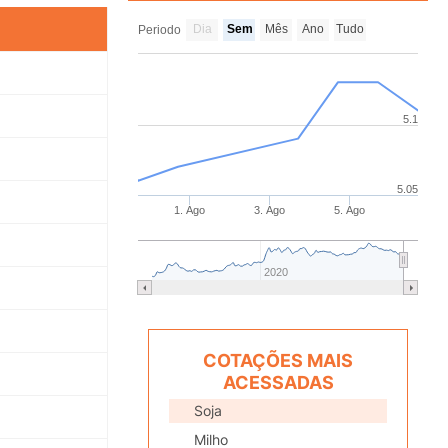
Dia
Sem
Mês
Ano
Tudo
Periodo
5.1
5.05
1. Ago
3. Ago
5. Ago
2020
COTAÇÕES MAIS
ACESSADAS
Soja
Milho