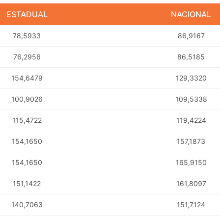
ESTADUAL
NACIONAL
78,5933
86,9167
76,2956
86,5185
154,6479
129,3320
100,9026
109,5338
115,4722
119,4224
154,1650
157,1873
154,1650
165,9150
151,1422
161,8097
140,7063
151,7124