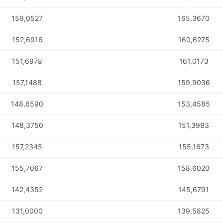
159,0527
165,3670
152,6916
160,6275
151,6978
161,0173
157,1488
159,9036
148,6590
153,4585
148,3750
151,3983
157,2345
155,1673
155,7067
158,6020
POTOSÍ Fertiliz
Orgânico
142,4352
145,6791
131,0000
139,5825