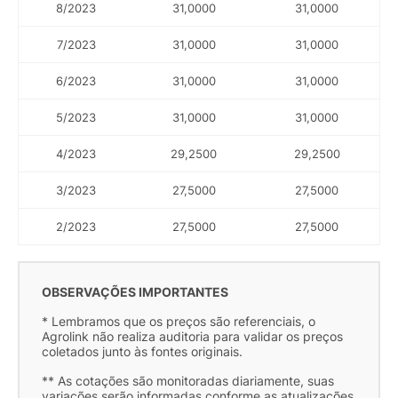
8/2023
31,0000
31,0000
7/2023
31,0000
31,0000
6/2023
31,0000
31,0000
5/2023
31,0000
31,0000
4/2023
29,2500
29,2500
3/2023
27,5000
27,5000
2/2023
27,5000
27,5000
OBSERVAÇÕES IMPORTANTES
* Lembramos que os preços são referenciais, o
Agrolink não realiza auditoria para validar os preços
coletados junto às fontes originais.
** As cotações são monitoradas diariamente, suas
variações serão informadas conforme as atualizações