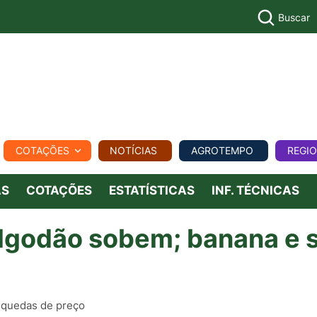
Buscar
PECUÁR
COTAÇÕES
NOTÍCIAS
AGROTEMPO
REGI
MPO
REGIONAL
COMERCIAL
AGROVIAGENS
AS
COTAÇÕES
ESTATÍSTICAS
INF. TÉCNICAS
 algodão sobem; banana e 
 quedas de preço