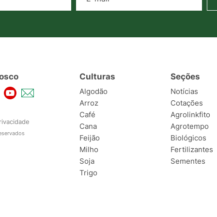
osco
Culturas
Seções
Algodão
Notícias
Arroz
Cotações
Café
Agrolinkfito
rivacidade
Cana
Agrotempo
reservados
Feijão
Biológicos
Milho
Fertilizantes
Soja
Sementes
Trigo