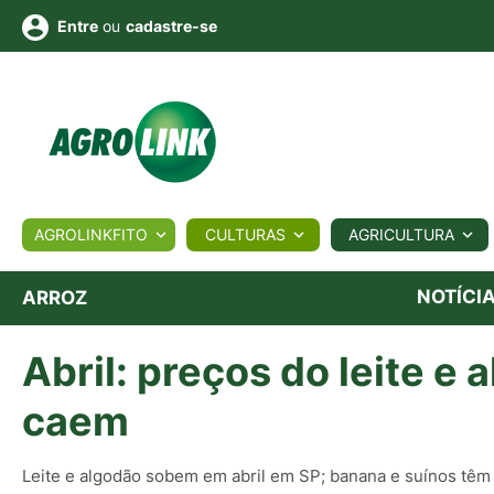
ou
cadastre-se
Entre
ULTURA
AGROLINKFITO
CULTURAS
AGRICULTURA
BIOLÓGICOS
COTAÇÕES
NOTÍCIAS
AGROTE
NOTÍCI
ARROZ
Abril: preços do leite e
Fotos
os
Conversor
Colunistas
Eventos
e
Vídeos
caem
Leite e algodão sobem em abril em SP; banana e suínos têm