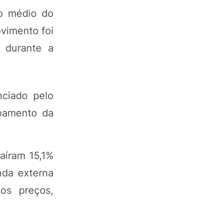
o médio do
vimento foi
o durante a
nciado pelo
coamento da
aíram 15,1%
nda externa
os preços,