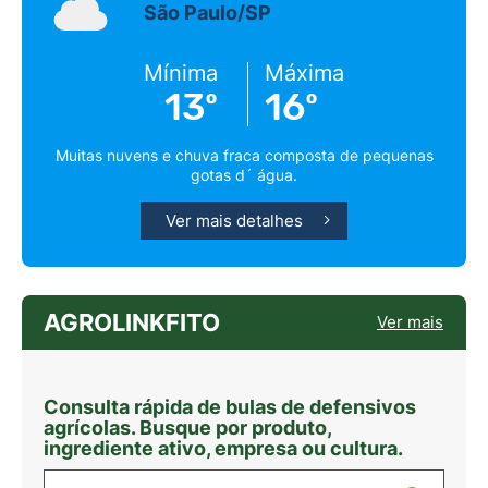
São Paulo/SP
Mínima
Máxima
13º
16º
Muitas nuvens e chuva fraca composta de pequenas
gotas d´ água.
Ver mais detalhes
AGROLINKFITO
Ver mais
Consulta rápida de bulas de defensivos
agrícolas. Busque por produto,
ingrediente ativo, empresa ou cultura.
Digite sua busca