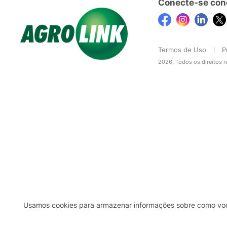
Conecte-se con
Termos de Uso
P
2026, Todos os direitos 
Usamos cookies para armazenar informações sobre como você 
2b98f7e1-9590-46d7-af32-2c8a921a53c7