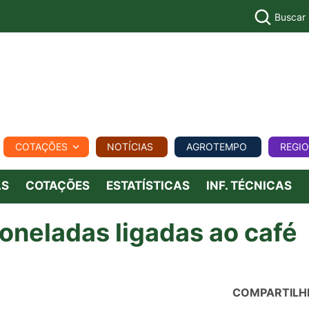
Buscar
PECUÁR
COTAÇÕES
NOTÍCIAS
AGROTEMPO
REGI
MPO
REGIONAL
COMERCIAL
AGROVIAGENS
AS
COTAÇÕES
ESTATÍSTICAS
INF. TÉCNICAS
oneladas ligadas ao café
COMPARTILH