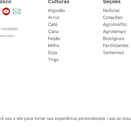
osco
Culturas
Seções
Algodão
Notícias
Arroz
Cotações
Café
Agrolinkfito
rivacidade
Cana
Agrotempo
reservados
Feijão
Biológicos
Milho
Fertilizantes
Soja
Sementes
Trigo
usa o site para tornar sua experiência personalizada. Leia os no