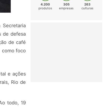
4.200
305
263
produtos
empresas
culturas
 Secretaria
s de defesa
ção de café
e como foco
tal e ações
ais, Rio de
Ao todo, 19