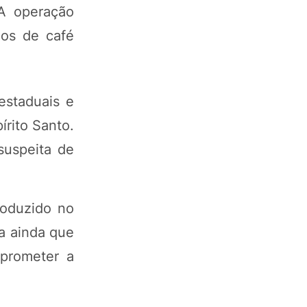
 A operação
los de café
estaduais e
írito Santo.
suspeita de
roduzido no
ta ainda que
mprometer a