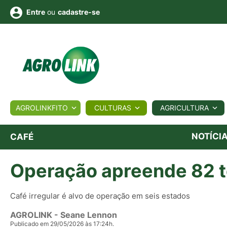
ou
cadastre-se
Entre
ULTURA
AGROLINKFITO
CULTURAS
AGRICULTURA
BIOLÓGICOS
COTAÇÕES
NOTÍCIAS
AGROTE
NOTÍCI
CAFÉ
Operação apreende 82 t
Fotos
os
Conversor
Colunistas
Eventos
e
Vídeos
Café irregular é alvo de operação em seis estados
AGROLINK
- Seane Lennon
Publicado em 29/05/2026 às 17:24h.