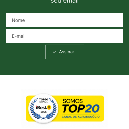
seu email
Nome
E-mail
Assinar