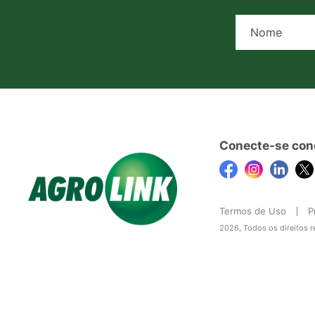
Conecte-se con
Termos de Uso
P
2026, Todos os direitos 