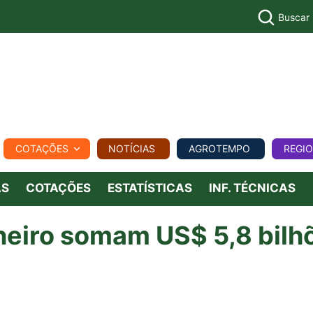
Buscar
PECUÁR
COTAÇÕES
NOTÍCIAS
AGROTEMPO
REGI
MPO
REGIONAL
COMERCIAL
AGROVIAGENS
AS
COTAÇÕES
ESTATÍSTICAS
INF. TÉCNICAS
neiro somam US$ 5,8 bilh