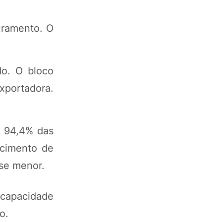
uramento. O
do. O bloco
xportadora.
r 94,4% das
scimento de
se menor.
 capacidade
o.