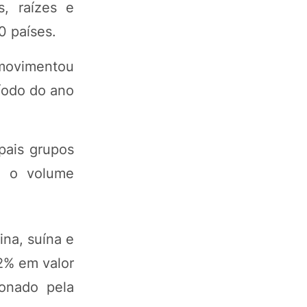
s, raízes e
0 países.
 movimentou
íodo do ano
ipais grupos
o o volume
ina, suína e
,2% em valor
onado pela