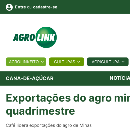
ou
cadastre-se
Entre
ULTURA
AGROLINKFITO
CULTURAS
AGRICULTURA
BIOLÓGICOS
COTAÇÕES
NOTÍCIAS
AGROTE
NOTÍCI
CANA-DE-AÇÚCAR
Exportações do agro mi
Fotos
os
Conversor
Colunistas
Eventos
e
Vídeos
quadrimestre
Café lidera exportações do agro de Minas