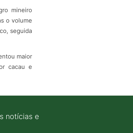
gro mineiro
as o volume
co, seguida
entou maior
or cacau e
 notícias e