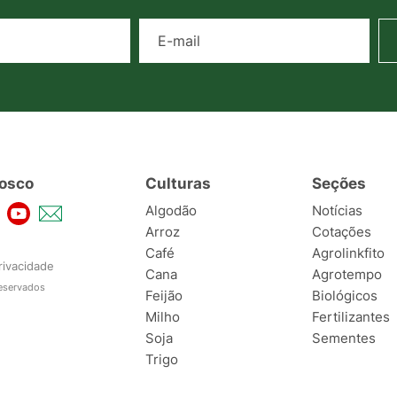
Nome
E-mail
osco
Culturas
Seções
Algodão
Notícias
Arroz
Cotações
Café
Agrolinkfito
rivacidade
Cana
Agrotempo
reservados
Feijão
Biológicos
Milho
Fertilizantes
Soja
Sementes
Trigo