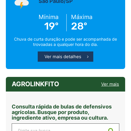
São Paulo/SP
Mínima
Máxima
19º
28º
Chuva de curta duração e pode ser acompanhada de
trovoadas a qualquer hora do dia.
Ver mais detalhes
AGROLINKFITO
Ver mais
Consulta rápida de bulas de defensivos
agrícolas. Busque por produto,
ingrediente ativo, empresa ou cultura.
Digite sua busca