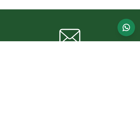
Assine a nossa newsletter e receba
nossas notícias e informações direto no
seu email
Nome
E-mail
Assinar