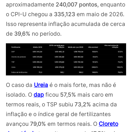
aproximadamente
240,007 pontos,
enquanto
o CPI-U chegou a
335,123
em maio de 2026.
Isso representa inflação acumulada de cerca
de
39,6%
no período.
O caso da
Ureia
é o mais forte, mas não é
isolado. O
dap
ficou
57,5%
mais caro em
termos reais, o TSP subiu
73,2%
acima da
inflação e o índice geral de fertilizantes
avançou
79,0%
em termos reais. O
Cloreto