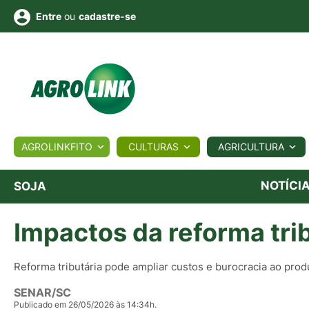
ou
cadastre-se
Entre
ULTURA
AGROLINKFITO
CULTURAS
AGRICULTURA
BIOLÓGICOS
COTAÇÕES
NOTÍCIAS
AGROTE
NOTÍCI
SOJA
Impactos da reforma tri
Fotos
os
Conversor
Colunistas
Eventos
e
Vídeos
Reforma tributária pode ampliar custos e burocracia ao produ
SENAR/SC
Publicado em 26/05/2026 às 14:34h.