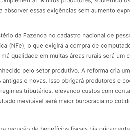
complementar. Muitos produtores, sobretudo o
ra absorver essas exigências sem aumento expr
stério da Fazenda no cadastro nacional de pess
ônica (NFe), o que exigirá a compra de computad
e má qualidade em muitas áreas rurais será um 
nhecido pelo setor produtivo. A reforma cria u
s antigas e novas. Isso obrigará produtores e c
egimes tributários, elevando custos com conta
ltado inevitável será maior burocracia no cotid
na redução de benefícios fiscais historicamente