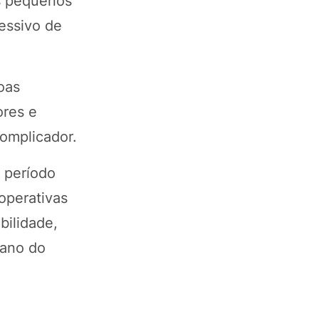
s pequenos
essivo de
oas
ores e
complicador.
m período
ooperativas
bilidade,
iano do