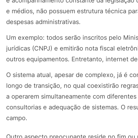
e acompanhamento constante da legislação 
e médios, não possuem estrutura técnica pa
despesas administrativas.
Um exemplo: todos serão inscritos pelo Mini
jurídicas (CNPJ) e emitirão nota fiscal eletr
outros equipamentos. Entretanto, internet d
O sistema atual, apesar de complexo, já é co
longo de transição, no qual coexistirão regra
a operarem simultaneamente com diferentes r
consultorias e adequação de sistemas. O resu
campo.
Outro aspecto preocupante reside no fim ou 