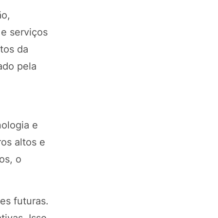
ão,
 e serviços
utos da
ado pela
ologia e
os altos e
os, o
es futuras.