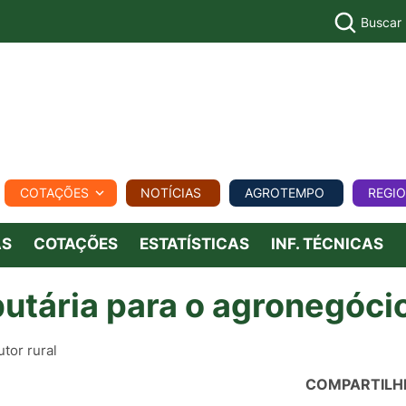
Buscar
PECUÁR
COTAÇÕES
NOTÍCIAS
AGROTEMPO
REGI
MPO
REGIONAL
COMERCIAL
AGROVIAGENS
AS
COTAÇÕES
ESTATÍSTICAS
INF. TÉCNICAS
butária para o agronegóci
tor rural
COMPARTILH