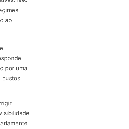
ivas. Isso
regimes
lo ao
ve
responde
do por uma
e custos
rigir
isibilidade
sariamente