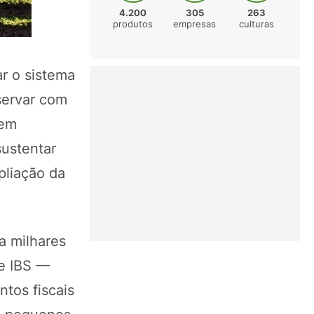
4.200
305
263
produtos
empresas
culturas
ar o sistema
servar com
gem
sustentar
pliação da
ra milhares
 e IBS —
tos fiscais