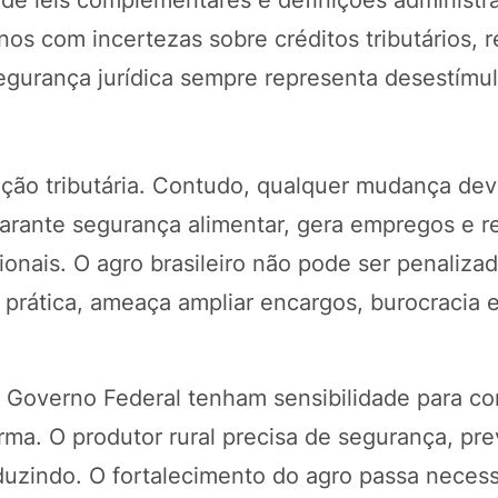
e leis complementares e definições administrat
anos com incertezas sobre créditos tributários, 
egurança jurídica sempre representa desestímu
ação tributária. Contudo, qualquer mudança de
 garante segurança alimentar, gera empregos e 
cionais. O agro brasileiro não pode ser penaliza
 prática, ameaça ampliar encargos, burocracia 
Governo Federal tenham sensibilidade para cor
ma. O produtor rural precisa de segurança, prev
duzindo. O fortalecimento do agro passa neces