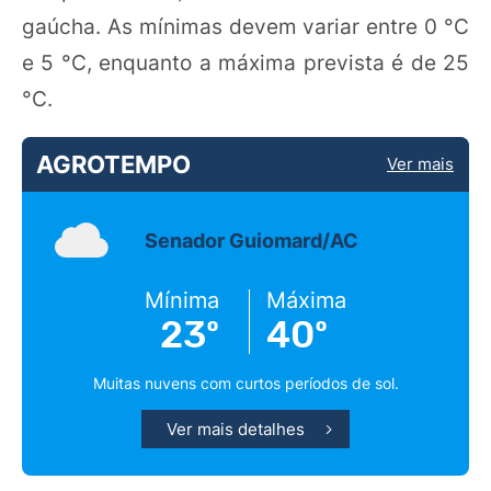
gaúcha. As mínimas devem variar entre 0 °C
e 5 °C, enquanto a máxima prevista é de 25
°C.
AGROTEMPO
Ver mais
Senador Guiomard/AC
Mínima
Máxima
23º
40º
Muitas nuvens com curtos períodos de sol.
Ver mais detalhes