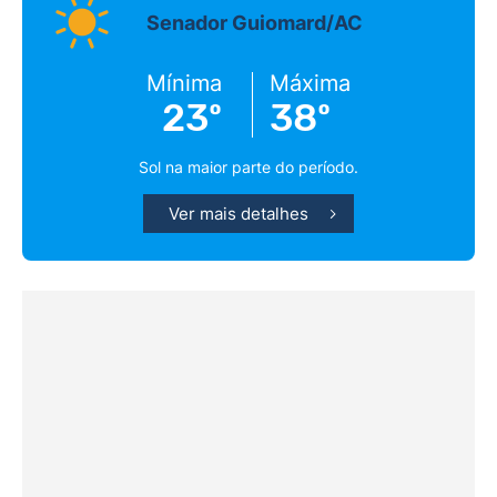
Senador Guiomard/AC
Mínima
Máxima
23º
38º
Sol na maior parte do período.
Ver mais detalhes