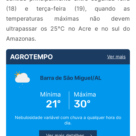
(18) e terça-feira (19), quando as
temperaturas máximas não devem
ultrapassar os 25°C no Acre e no sul do
Amazonas.
AGROTEMPO
Ver mais
Barra de São Miguel/AL
Mínima
Máxima
21º
30º
Nebulosidade variável com chuva a qualquer hora do
dia.
Ver mais detalhes