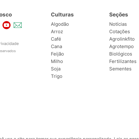
osco
Culturas
Seções
Algodão
Notícias
Arroz
Cotações
Café
Agrolinkfito
rivacidade
Cana
Agrotempo
reservados
Feijão
Biológicos
Milho
Fertilizantes
Soja
Sementes
Trigo
usa o site para tornar sua experiência personalizada. Leia os no