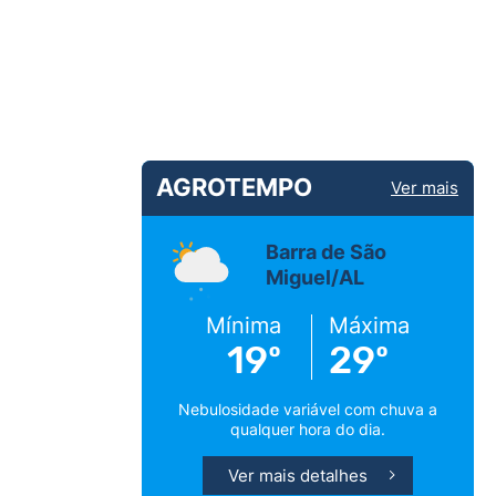
AGROTEMPO
Ver mais
Barra de São
Miguel/AL
Mínima
Máxima
19º
29º
Nebulosidade variável com chuva a
qualquer hora do dia.
Ver mais detalhes