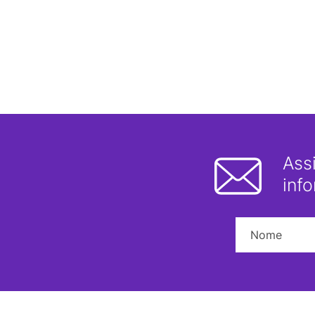
Ass
inf