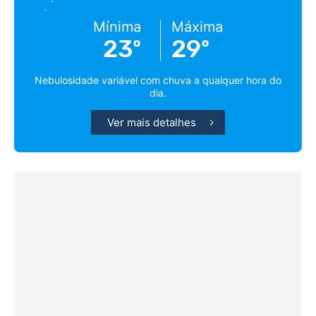
Mínima
Máxima
23º
29º
Nebulosidade variável com chuva a qualquer hora do
dia.
Ver mais detalhes