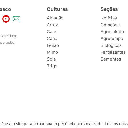
osco
Culturas
Seções
Algodão
Notícias
Arroz
Cotações
Café
Agrolinkfito
rivacidade
Cana
Agrotempo
reservados
Feijão
Biológicos
Milho
Fertilizantes
Soja
Sementes
Trigo
usa o site para tornar sua experiência personalizada. Leia os no