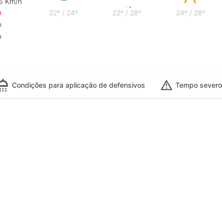
5 Km/h
22º / 24º
22º / 28º
24º / 28º
Condições para aplicação de defensivos
Tempo severo