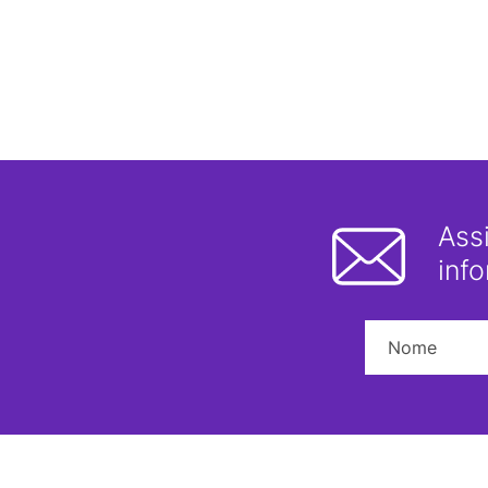
Ass
inf