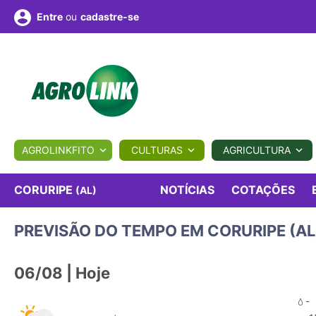
ou
cadastre-se
Entre
ULTURA
AGROLINKFITO
CULTURAS
AGRICULTURA
BIOLÓGICOS
COTAÇÕES
NOTÍCIAS
AGROTE
NOTÍCIAS
COTAÇÕES
CORURIPE
(AL)
PREVISÃO DO TEMPO EM CORURIPE (AL
Fotos
os
Conversor
Colunistas
Eventos
e
Vídeos
06/08 | Hoje
-