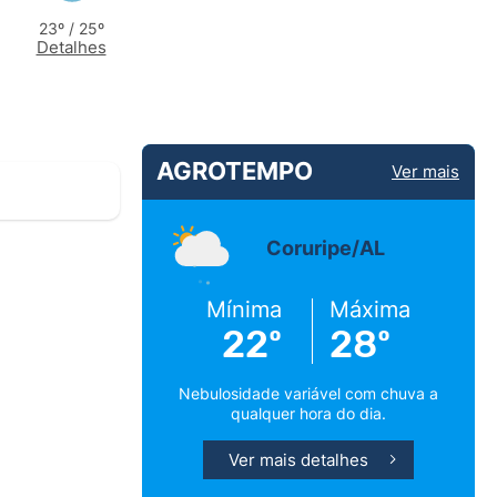
23º / 25º
Detalhes
AGROTEMPO
Ver mais
Coruripe/AL
Mínima
Máxima
22º
28º
Nebulosidade variável com chuva a
qualquer hora do dia.
Ver mais detalhes