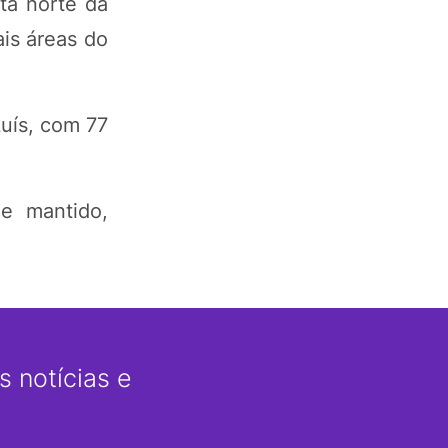
ta norte da
is áreas do
Luís, com 77
e mantido,
 notícias e