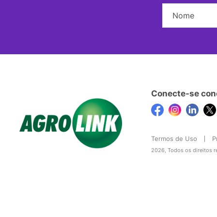
Conecte-se con
Termos de Uso
P
2026, Todos os direitos 