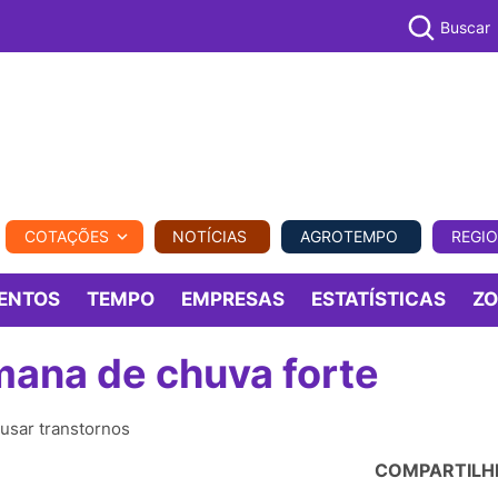
Buscar
PECUÁR
COTAÇÕES
NOTÍCIAS
AGROTEMPO
REGI
MPO
REGIONAL
COMERCIAL
AGROVIAGENS
ENTOS
TEMPO
EMPRESAS
ESTATÍSTICAS
Z
mana de chuva forte
usar transtornos
COMPARTILH