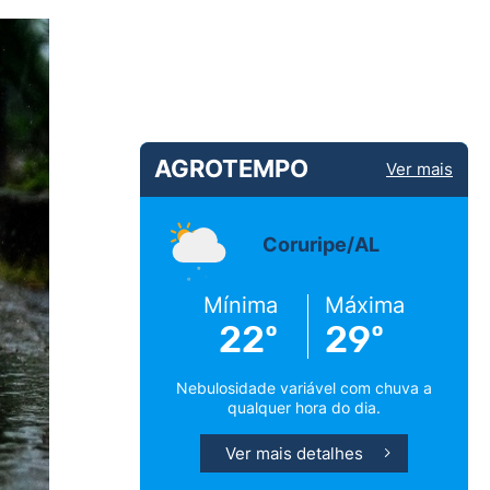
AGROTEMPO
Ver mais
Coruripe/AL
Mínima
Máxima
22º
29º
Nebulosidade variável com chuva a
qualquer hora do dia.
Ver mais detalhes