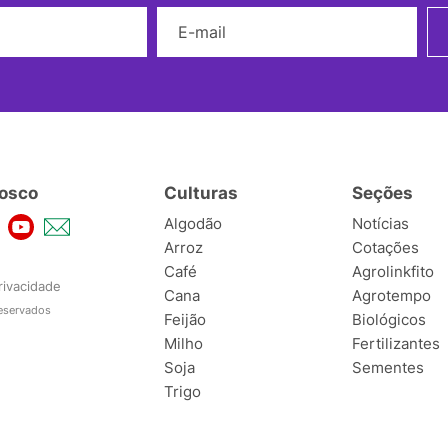
Nome
E-mail
osco
Culturas
Seções
Algodão
Notícias
Arroz
Cotações
Café
Agrolinkfito
rivacidade
Cana
Agrotempo
reservados
Feijão
Biológicos
Milho
Fertilizantes
Soja
Sementes
Trigo