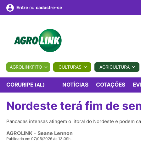
ou
cadastre-se
Entre
ULTURA
AGROLINKFITO
CULTURAS
AGRICULTURA
BIOLÓGICOS
COTAÇÕES
NOTÍCIAS
AGROTE
CORURIPE
NOTÍCIAS
COTAÇÕES
EV
(AL)
Nordeste terá fim de se
Fotos
os
Conversor
Colunistas
Eventos
e
Vídeos
Pancadas intensas atingem o litoral do Nordeste e podem ca
AGROLINK
- Seane Lennon
Publicado em 07/05/2026 às 13:09h.