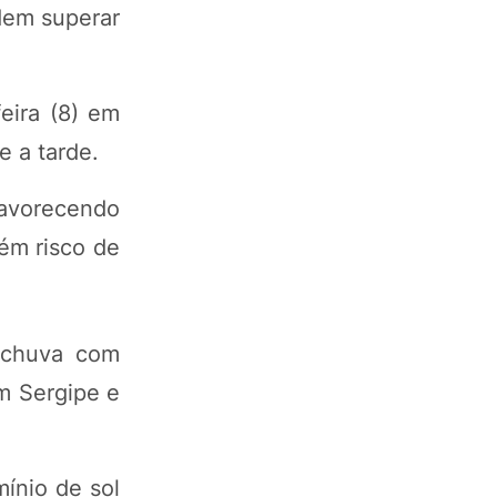
dem superar
feira (8) em
e a tarde.
favorecendo
ém risco de
e chuva com
Em Sergipe e
ínio de sol