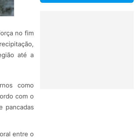
orça no fim
ecipitação,
gião até a
ornos como
cordo com o
de pancadas
oral entre o