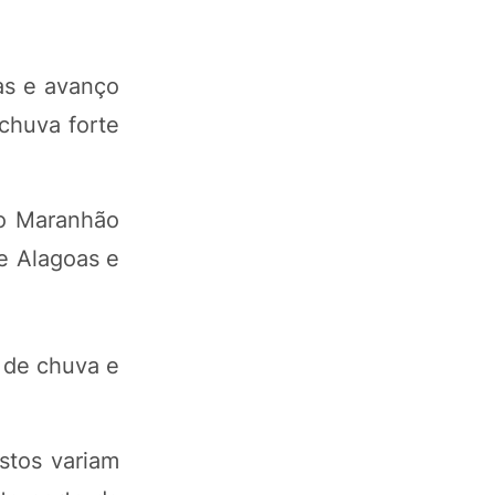
as e avanço
 chuva forte
do Maranhão
re Alagoas e
 de chuva e
stos variam