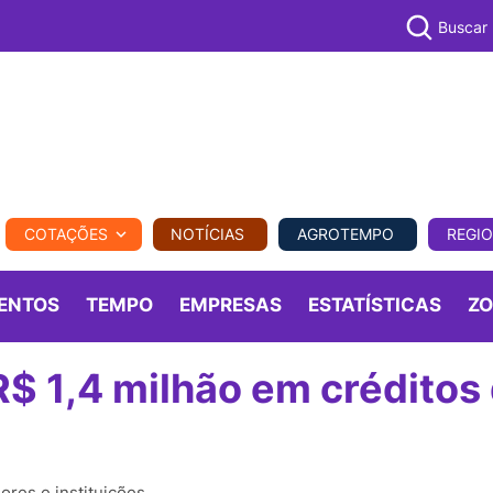
Buscar
PECUÁR
COTAÇÕES
NOTÍCIAS
AGROTEMPO
REGI
MPO
REGIONAL
COMERCIAL
AGROVIAGENS
ENTOS
TEMPO
EMPRESAS
ESTATÍSTICAS
Z
$ 1,4 milhão em créditos
ores e instituições