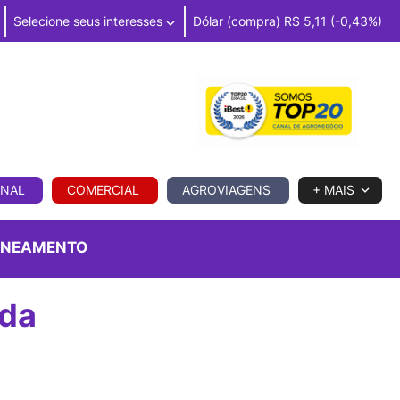
Selecione seus interesses
Dólar (compra) R$ 5,11 (-0,43%)
IA
ONAL
COMERCIAL
AGROVIAGENS
+ MAIS
ONEAMENTO
 da