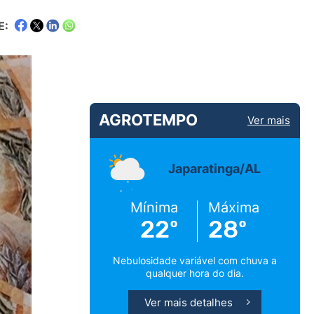
E:
AGROTEMPO
Ver mais
Japaratinga/AL
Mínima
Máxima
22º
28º
Nebulosidade variável com chuva a
qualquer hora do dia.
Ver mais detalhes