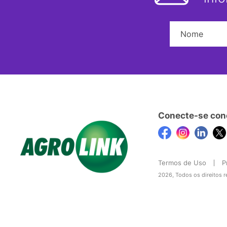
Conecte-se con
Termos de Uso
P
2026, Todos os direitos 