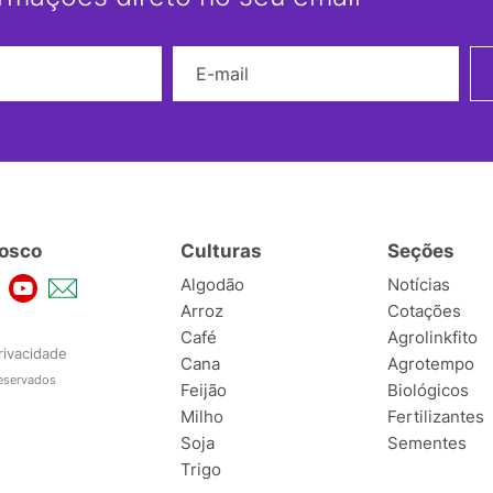
Nome
E-mail
osco
Culturas
Seções
Algodão
Notícias
Arroz
Cotações
Café
Agrolinkfito
rivacidade
Cana
Agrotempo
reservados
Feijão
Biológicos
Milho
Fertilizantes
Soja
Sementes
Trigo