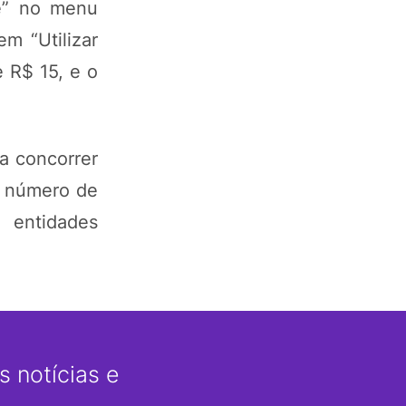
te” no menu
em “Utilizar
e R$ 15, e o
a concorrer
o número de
 entidades
 notícias e