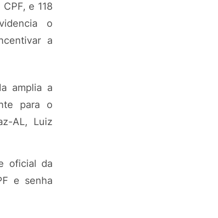
o CPF, e 118
videncia o
centivar a
la amplia a
ente para o
az-AL, Luiz
 oficial da
CPF e senha