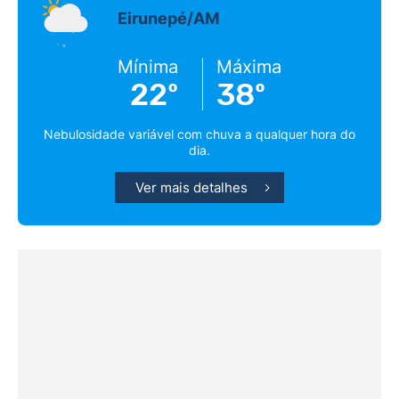
Eirunepé/AM
Mínima
Máxima
22º
38º
Nebulosidade variável com chuva a qualquer hora do
dia.
Ver mais detalhes