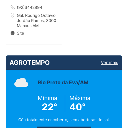
(92)6442894
Gal. Rodrigo Octávio
Jordão Ramos, 3000
Manaus AM
Site
AGROTEMPO
Ver mais
Rio Preto da Eva/AM
Mínima
Máxima
22º
40º
Céu totalmente encoberto, sem aberturas de sol.