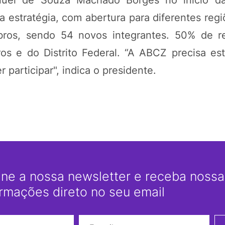
uel de Souza Machado Borges no início da
a estratégia, com abertura para diferentes regi
bros, sendo 54 novos integrantes. 50% de 
os e do Distrito Federal. “A ABCZ precisa est
participar", indica o presidente.
ine a nossa newsletter e receba nossas
ormações direto no seu email
Nome
E-mail