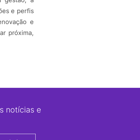
 gestão, a
ões e perfis
renovação e
ar próxima,
 notícias e