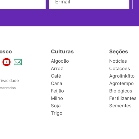
osco
Culturas
Seções
Algodão
Notícias
Arroz
Cotações
Café
Agrolinkfito
rivacidade
Cana
Agrotempo
reservados
Feijão
Biológicos
Milho
Fertilizantes
Soja
Sementes
Trigo