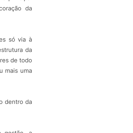
coração da
es só via à
estrutura da
ores de todo
ou mais uma
 dentro da