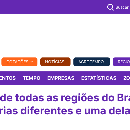
Buscar
PECUÁR
COTAÇÕES
NOTÍCIAS
AGROTEMPO
REGI
MPO
REGIONAL
COMERCIAL
AGROVIAGENS
ENTOS
TEMPO
EMPRESAS
ESTATÍSTICAS
Z
de todas as regiões do Bra
ias diferentes e uma dela