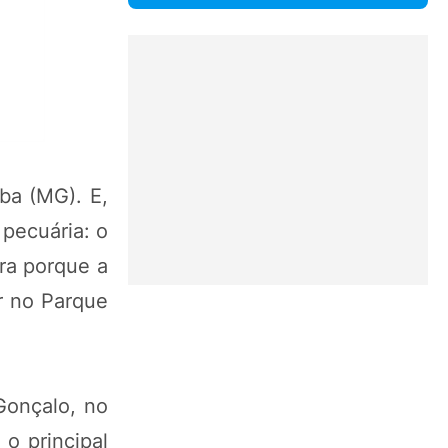
ba (MG). E,
 pecuária: o
ra porque a
r no Parque
Gonçalo, no
o principal