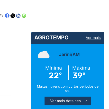
E:
AGROTEMPO
Ver mais
Uarini/AM
Mínima
Máxima
22º
39º
Muitas nuvens com curtos períodos de
sol.
Ver mais detalhes