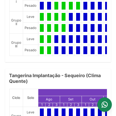
I
Pesado
Leve
Grupo
II
Pesado
Leve
Grupo
III
Pesado
Tangerina Implantação - Sequeiro (Clima
Quente)
Ciclo
Solo
Ago
Set
Out
No
1
2
3
1
2
3
1
2
3
1
2
Leve
Grupo