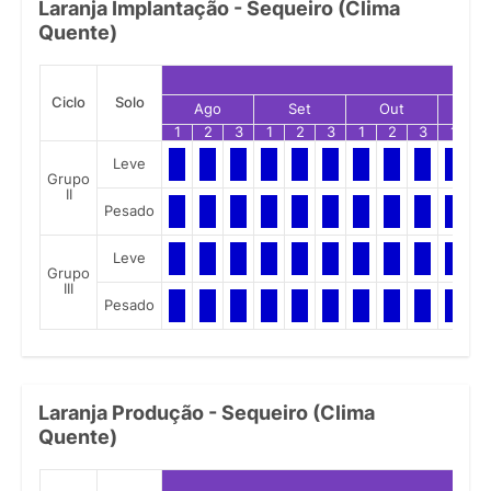
Laranja Implantação - Sequeiro (Clima
Quente)
Ciclo
Solo
Ago
Set
Out
No
1
2
3
1
2
3
1
2
3
1
2
Leve
Grupo
II
Pesado
Leve
Grupo
III
Pesado
Laranja Produção - Sequeiro (Clima
Quente)