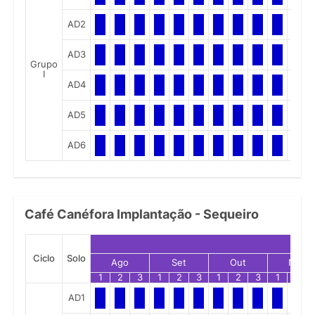
AD2
AD3
Grupo
I
AD4
AD5
AD6
Café Canéfora Implantação - Sequeiro
Ciclo
Solo
Ago
Set
Out
Nov
1
2
3
1
2
3
1
2
3
1
2
AD1