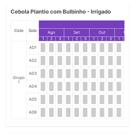
Cebola Plantio com Bulbinho - Irrigado
Ciclo
Solo
Ago
Set
Out
Nov
1
2
3
1
2
3
1
2
3
1
2
AD1
AD2
AD3
Grupo
I
AD4
AD5
AD6