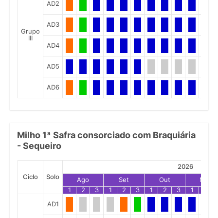
AD2
AD3
Grupo
III
AD4
AD5
AD6
Milho 1ª Safra consorciado com Braquiária
- Sequeiro
2026
Ciclo
Solo
Ago
Set
Out
Nov
1
2
3
1
2
3
1
2
3
1
2
AD1