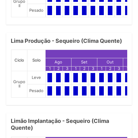
Grupo
II
Pesado
Lima Produção - Sequeiro (Clima Quente)
Ciclo
Solo
Ago
Set
Out
No
1
2
3
1
2
3
1
2
3
1
2
Leve
Grupo
II
Pesado
Limão Implantação - Sequeiro (Clima
Quente)