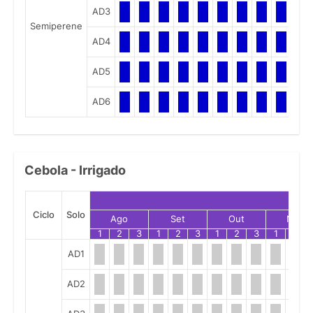
AD3
Semiperene
AD4
AD5
AD6
Cebola - Irrigado
Ciclo
Solo
Ago
Set
Out
Nov
1
2
3
1
2
3
1
2
3
1
2
AD1
AD2