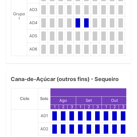
AD3
Grupo
I
AD4
AD5
AD6
Cana-de-Açúcar (outros fins) - Sequeiro
Ciclo
Solo
Ago
Set
Out
1
2
3
1
2
3
1
2
3
1
AD1
AD2