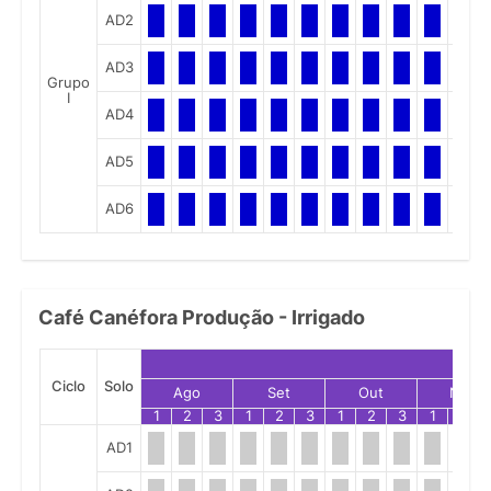
AD2
AD3
Grupo
I
AD4
AD5
AD6
Café Canéfora Produção - Irrigado
Ciclo
Solo
Ago
Set
Out
Nov
1
2
3
1
2
3
1
2
3
1
2
AD1