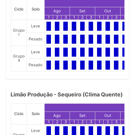
Ciclo
Solo
Ago
Set
Out
No
1
2
3
1
2
3
1
2
3
1
2
Leve
Grupo
I
Pesado
Leve
Grupo
II
Pesado
Limão Produção - Sequeiro (Clima Quente)
Ciclo
Solo
Ago
Set
Out
No
1
2
3
1
2
3
1
2
3
1
2
Leve
Grupo