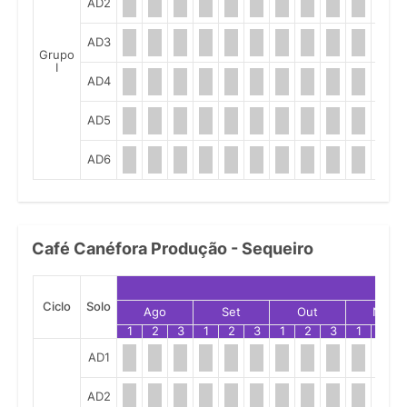
AD2
AD3
Grupo
I
AD4
AD5
AD6
Café Canéfora Produção - Sequeiro
Ciclo
Solo
Ago
Set
Out
Nov
1
2
3
1
2
3
1
2
3
1
2
AD1
AD2