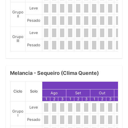
Leve
Grupo
II
Pesado
Leve
Grupo
III
Pesado
Melancia - Sequeiro (Clima Quente)
Ciclo
Solo
Ago
Set
Out
No
1
2
3
1
2
3
1
2
3
1
2
Leve
Grupo
I
Pesado