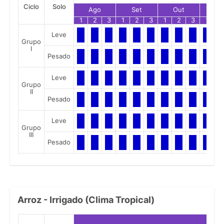
Ciclo
Solo
Ago
Set
Out
No
1
2
3
1
2
3
1
2
3
1
2
Leve
Grupo
I
Pesado
Leve
Grupo
II
Pesado
Leve
Grupo
III
Pesado
Arroz - Irrigado (Clima Tropical)