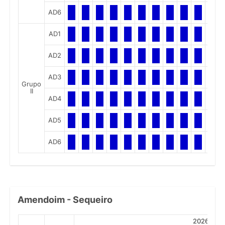
AD6
AD1
AD2
AD3
Grupo
II
AD4
AD5
AD6
Amendoim - Sequeiro
2026