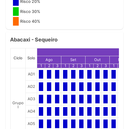
Risco 20%
Risco 30%
Risco 40%
Abacaxi - Sequeiro
Ciclo
Solo
Ago
Set
Out
Nov
1
2
3
1
2
3
1
2
3
1
2
AD1
AD2
AD3
Grupo
I
AD4
AD5