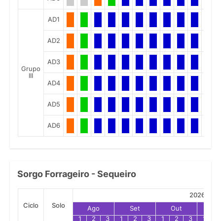
AD1
AD2
AD3
Grupo
III
AD4
AD5
AD6
Sorgo Forrageiro - Sequeiro
2026
Ciclo
Solo
Ago
Set
Out
No
1
2
3
1
2
3
1
2
3
1
2