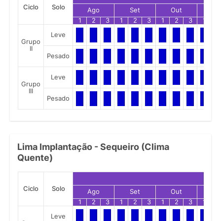
Ciclo
Solo
Ago
Set
Out
No
1
2
3
1
2
3
1
2
3
1
2
Leve
Grupo
II
Pesado
Leve
Grupo
III
Pesado
Lima Implantação - Sequeiro (Clima
Quente)
Ciclo
Solo
Ago
Set
Out
No
1
2
3
1
2
3
1
2
3
1
2
Leve