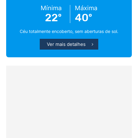
Mínima
Máxima
22º
40º
Céu totalmente encoberto, sem aberturas de sol.
Ver mais detalhes