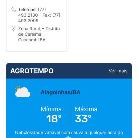
GUANAMBI (ANTÔNIO
JOSÉ TEIXEIRA)
Telefone: (77)
493.2100 – Fax: (77)
493.2099
Zona Rural, – Distrito
de Ceraíma
Guanambi BA
AGROTEMPO
Ver mais
Alagoinhas/BA
Mínima
Máxima
18º
33º
Nebulosidade variável com chuva a qualquer hora do
dia.