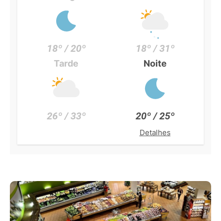
18º / 20º
18º / 31º
Tarde
Noite
26º / 33º
20º / 25º
Detalhes