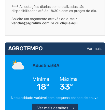
**** As cotações diárias comercializadas são
disponibilizadas até às 18:30h com os preços do dia.
Solicite um orçamento através do e-mail:
vendas@agrolink.com.br
ou
clique aqui
.
AGROTEMPO
Ver mais
Adustina/BA
Mínima
Máxima
18º
33º
Nebulosidade variável com pequena chance de chuva.
Ver mais detalhes