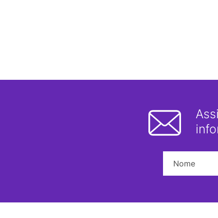
Ass
inf