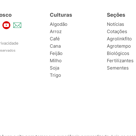
osco
Culturas
Seções
Algodão
Notícias
Arroz
Cotações
Café
Agrolinkfito
rivacidade
Cana
Agrotempo
reservados
Feijão
Biológicos
Milho
Fertilizantes
Soja
Sementes
Trigo