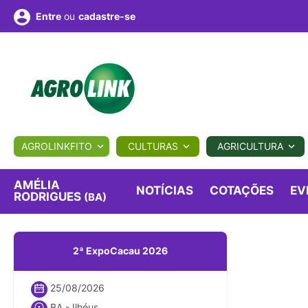
ou
cadastre-se
Entre
ULTURA
AGROLINKFITO
CULTURAS
AGRICULTURA
BIOLÓGICOS
COTAÇÕES
NOTÍCIAS
AGROTE
AMÉLIA
NOTÍCIAS
COTAÇÕES
EV
RODRIGUES
(BA)
Fotos
os
Conversor
Colunistas
Eventos
e
Vídeos
2ª ExpoCacau 2026
25/08/2026
BA - Ilhéus