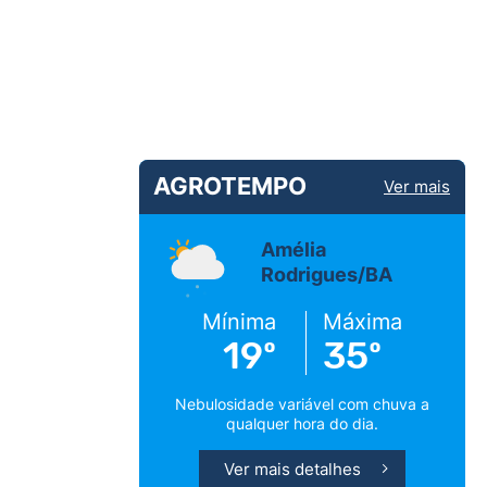
AGROTEMPO
Ver mais
Amélia
Rodrigues/BA
Mínima
Máxima
19º
35º
Nebulosidade variável com chuva a
qualquer hora do dia.
Ver mais detalhes