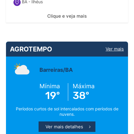
BA - Ilhéus
Clique e veja mais
AGROTEMPO
Ver mais
Barreiras/BA
Mínima
Máxima
19º
38º
Períodos curtos de sol intercalados com períodos de
nuvens.
Ver mais detalhes