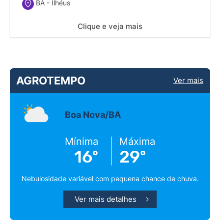
BA - Ilhéus
Clique e veja mais
AGROTEMPO
Ver mais
Boa Nova/BA
Mínima
Máxima
16º
29º
Nebulosidade variável com pequena chance de chuva.
Ver mais detalhes