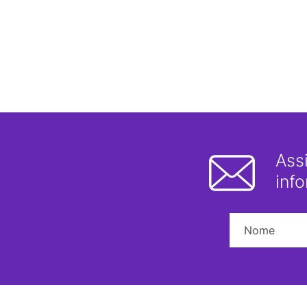
Ass
inf