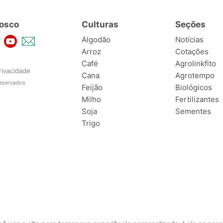
osco
Culturas
Seções
Algodão
Notícias
Arroz
Cotações
Café
Agrolinkfito
rivacidade
Cana
Agrotempo
reservados
Feijão
Biológicos
Milho
Fertilizantes
Soja
Sementes
Trigo