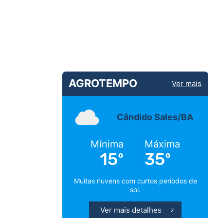
AGROTEMPO
Ver mais
Cândido Sales/BA
Mínima
Máxima
15º
35º
Muitas nuvens com curtos períodos de
sol.
Ver mais detalhes