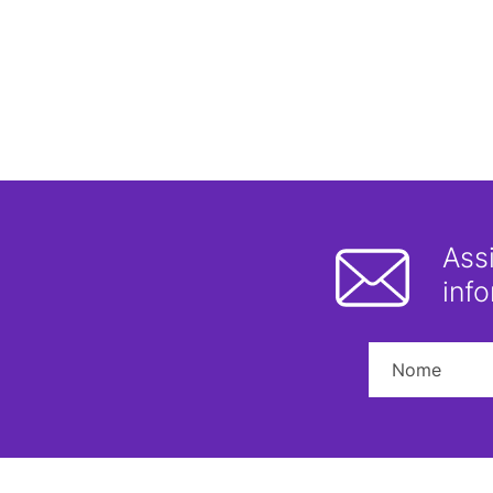
Ass
inf