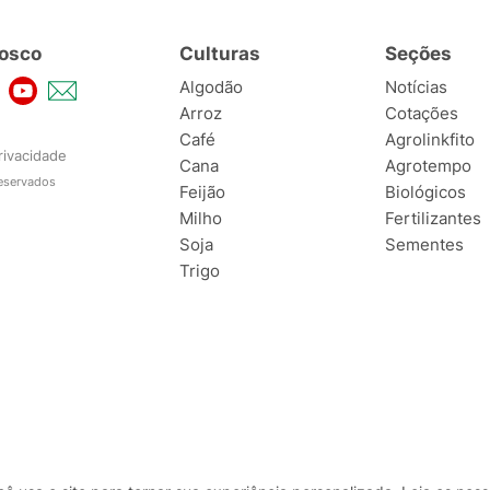
osco
Culturas
Seções
Algodão
Notícias
Arroz
Cotações
Café
Agrolinkfito
rivacidade
Cana
Agrotempo
reservados
Feijão
Biológicos
Milho
Fertilizantes
Soja
Sementes
Trigo