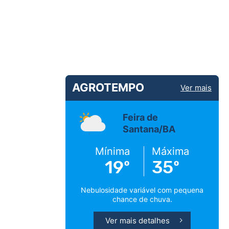
AGROTEMPO
Ver mais
Feira de
Santana/BA
Mínima
Máxima
19º
35º
Nebulosidade variável com pequena
chance de chuva.
Ver mais detalhes