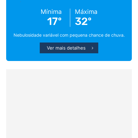
Mínima
Máxima
17º
32º
Nebulosidade variável com pequena chance de chuva.
Ver mais detalhes