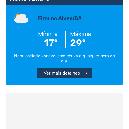
Firmino Alves/BA
Mínima
Máxima
17º
29º
Nebulosidade variável com chuva a qualquer hora do
dia.
Ver mais detalhes