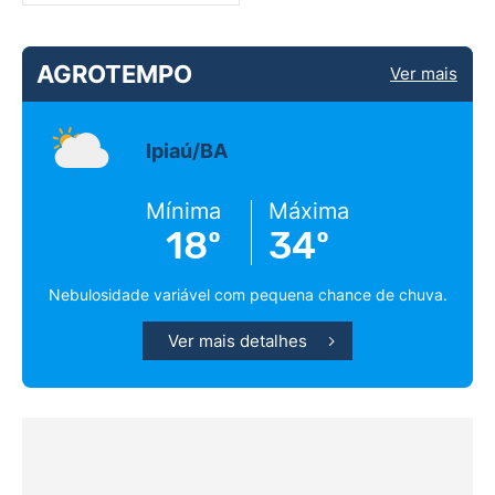
AGROTEMPO
Ver mais
Ipiaú/BA
Mínima
Máxima
18º
34º
Nebulosidade variável com pequena chance de chuva.
Ver mais detalhes