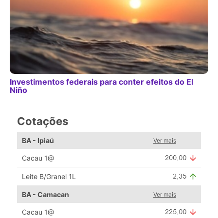
Investimentos federais para conter efeitos do El
Niño
Cotações
BA - Ipiaú
Ver mais
Cacau 1@
Leite B/Granel 1L
BA - Camacan
Ver mais
Cacau 1@