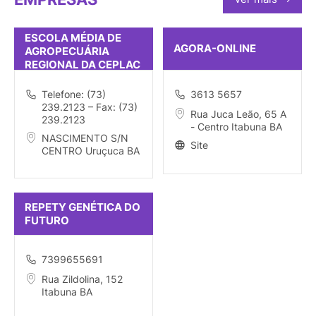
ESCOLA MÉDIA DE
AGORA-ONLINE
AGROPECUÁRIA
REGIONAL DA CEPLAC
– RUA DR. JOÃO
Telefone: (73)
3613 5657
239.2123 – Fax: (73)
Rua Juca Leão, 65 A
239.2123
- Centro Itabuna BA
NASCIMENTO S/N
Site
CENTRO Uruçuca BA
REPETY GENÉTICA DO
FUTURO
7399655691
Rua Zildolina, 152
Itabuna BA