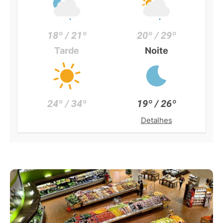
18º / 21º
20º / 29º
Tarde
Noite
24º / 34º
19º / 26º
Detalhes