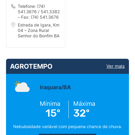
Telefone: (74)
541.3676 / 541.3382
– Fax: (74) 541.3676
Estrada de Igara, Km
04 – Zona Rural
Senhor do Bonfim BA
AGROTEMPO
Ver mais
Iraquara/BA
Mínima
Máxima
15º
32º
Nebulosidade variável com pequena chance de chuva.