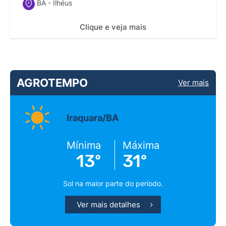
BA - Ilhéus
Clique e veja mais
AGROTEMPO
Ver mais
Iraquara/BA
Mínima
Máxima
13º
31º
Sol na maior parte do período.
Ver mais detalhes