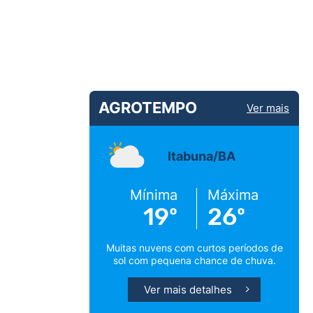
AGROTEMPO
Ver mais
Itabuna/BA
Mínima
Máxima
19º
26º
Muitas nuvens com curtos períodos de
sol com pequena chance de chuva.
Ver mais detalhes