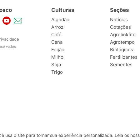
osco
Culturas
Seções
Algodão
Notícias
Arroz
Cotações
Café
Agrolinkfito
rivacidade
Cana
Agrotempo
reservados
Feijão
Biológicos
Milho
Fertilizantes
Soja
Sementes
Trigo
usa o site para tornar sua experiência personalizada. Leia os no