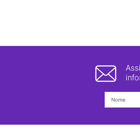
Ass
inf