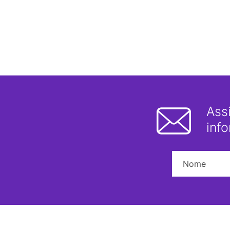
Ass
inf