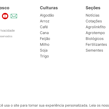
osco
Culturas
Seções
Algodão
Notícias
Arroz
Cotações
Café
Agrolinkfito
rivacidade
Cana
Agrotempo
reservados
Feijão
Biológicos
Milho
Fertilizantes
Soja
Sementes
Trigo
usa o site para tornar sua experiência personalizada. Leia os no