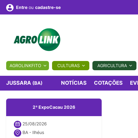
ou
cadastre-se
Entre
ULTURA
AGROLINKFITO
CULTURAS
AGRICULTURA
BIOLÓGICOS
COTAÇÕES
NOTÍCIAS
AGROTE
JUSSARA
NOTÍCIAS
COTAÇÕES
EV
(BA)
Fotos
os
Conversor
Colunistas
Eventos
e
2ª ExpoCacau 2026
Vídeos
25/08/2026
BA - Ilhéus