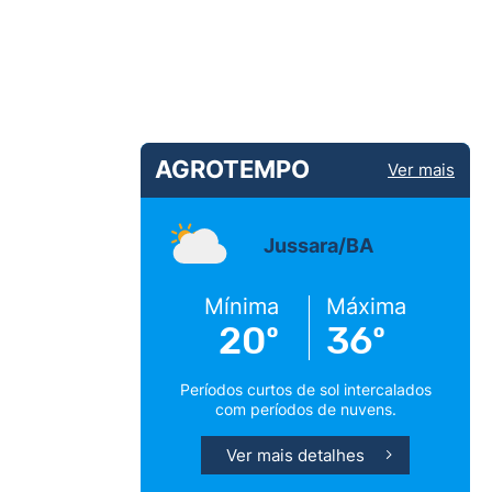
AGROTEMPO
Ver mais
Jussara/BA
Mínima
Máxima
20º
36º
Períodos curtos de sol intercalados
com períodos de nuvens.
Ver mais detalhes