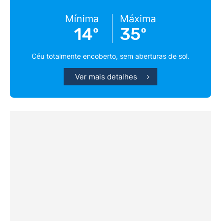
Mínima
Máxima
14º
35º
Céu totalmente encoberto, sem aberturas de sol.
Ver mais detalhes