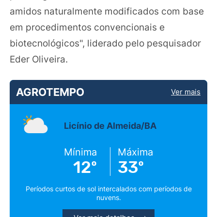
amidos naturalmente modificados com base
em procedimentos convencionais e
biotecnológicos", liderado pelo pesquisador
Eder Oliveira.
AGROTEMPO
Ver mais
Licínio de Almeida/BA
Mínima
Máxima
12º
33º
Períodos curtos de sol intercalados com períodos de
nuvens.