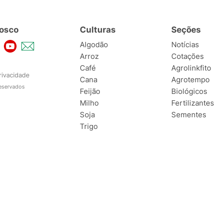
osco
Culturas
Seções
Algodão
Notícias
Arroz
Cotações
Café
Agrolinkfito
rivacidade
Cana
Agrotempo
reservados
Feijão
Biológicos
Milho
Fertilizantes
Soja
Sementes
Trigo