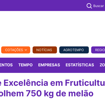
Buscar
PECUÁR
COTAÇÕES
NOTÍCIAS
AGROTEMPO
REGI
MPO
REGIONAL
COMERCIAL
AGROVIAGENS
ENTOS
TEMPO
EMPRESAS
ESTATÍSTICAS
Z
 Excelência em Fruticultu
olhem 750 kg de melão