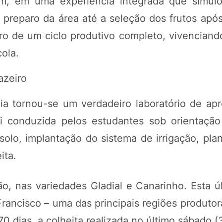
m, em uma experiência integrada que simul
reparo da área até a seleção dos frutos após 
o de um ciclo produtivo completo, vivenciando
cola.
azeiro
ia tornou-se um verdadeiro laboratório de ap
i conduzida pelos estudantes sob orientação
solo, implantação do sistema de irrigação, pla
ita.
lão, nas variedades Gladial e Canarinho. Esta 
ancisco – uma das principais regiões produtora
0 dias, a colheita realizada no último sábado 