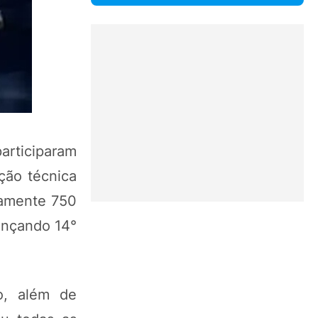
articiparam
ção técnica
damente 750
ançando 14°
o, além de