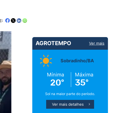
E:
AGROTEMPO
Ver mais
Sobradinho/BA
Mínima
Máxima
20º
35º
Sol na maior parte do período.
Ver mais detalhes