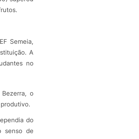
rutos.
CEF Semeia,
stituição. A
tudantes no
 Bezerra, o
produtivo.
dependia do
 o senso de