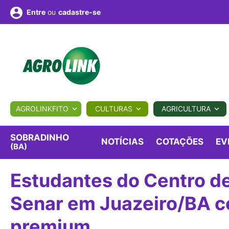
ou
cadastre-se
Entre
ULTURA
AGROLINKFITO
CULTURAS
AGRICULTURA
BIOLÓGICOS
COTAÇÕES
NOTÍCIAS
AGROTE
SOBRADINHO
NOTÍCIAS
COTAÇÕES
EV
(BA)
Fotos
os
Conversor
Colunistas
Eventos
e
Estudantes do Centro de
Vídeos
Senar em Juazeiro/BA c
premium