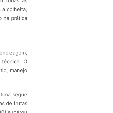
ou todas as
a colheita,
 na prática
rendizagem,
 técnica. O
ntio, manejo
última segue
s de frutas
(30) superou