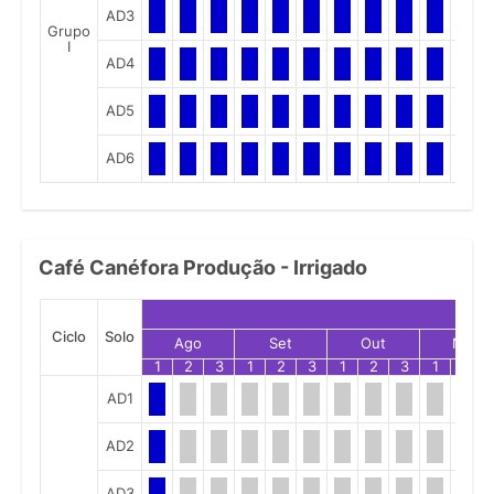
AD3
Grupo
I
AD4
AD5
AD6
Café Canéfora Produção - Irrigado
Ciclo
Solo
Ago
Set
Out
Nov
1
2
3
1
2
3
1
2
3
1
2
AD1
AD2
AD3