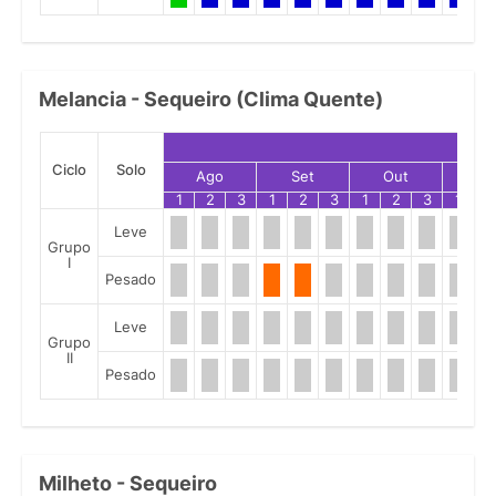
Melancia - Sequeiro (Clima Quente)
Ciclo
Solo
Ago
Set
Out
No
1
2
3
1
2
3
1
2
3
1
2
Leve
Grupo
I
Pesado
Leve
Grupo
II
Pesado
Milheto - Sequeiro