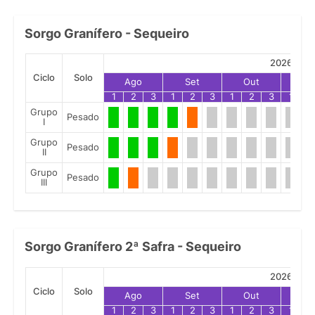
Sorgo Granífero - Sequeiro
2026
Ciclo
Solo
Ago
Set
Out
No
1
2
3
1
2
3
1
2
3
1
2
Grupo
Pesado
I
Grupo
Pesado
II
Grupo
Pesado
III
Sorgo Granífero 2ª Safra - Sequeiro
2026
Ciclo
Solo
Ago
Set
Out
No
1
2
3
1
2
3
1
2
3
1
2