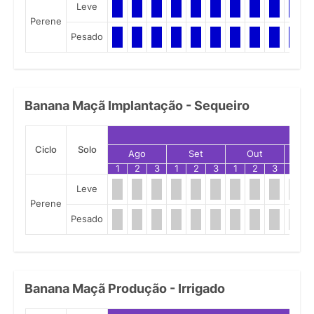
Leve
Perene
Pesado
Banana Maçã Implantação - Sequeiro
Ciclo
Solo
Ago
Set
Out
N
1
2
3
1
2
3
1
2
3
1
Leve
Perene
Pesado
Banana Maçã Produção - Irrigado