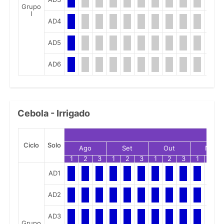
Grupo
I
AD4
AD5
AD6
Cebola - Irrigado
Ciclo
Solo
Ago
Set
Out
Nov
1
2
3
1
2
3
1
2
3
1
2
AD1
AD2
AD3
Grupo