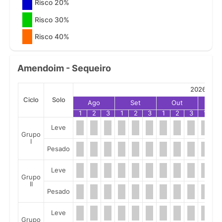
Risco 20%
Risco 30%
Risco 40%
Amendoim - Sequeiro
2026
Ciclo
Solo
Ago
Set
Out
No
1
2
3
1
2
3
1
2
3
1
2
Leve
Grupo
I
Pesado
Leve
Grupo
II
Pesado
Leve
Grupo