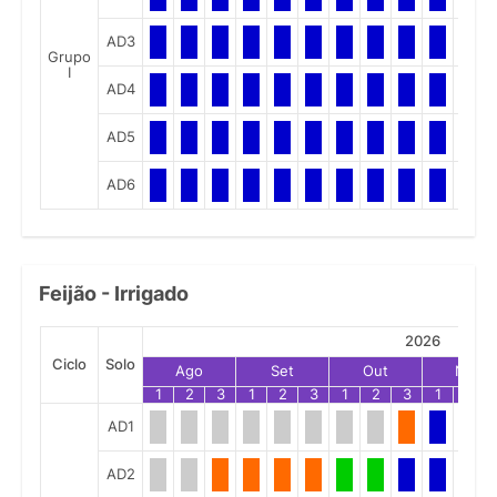
AD3
Grupo
I
AD4
AD5
AD6
Feijão - Irrigado
2026
Ciclo
Solo
Ago
Set
Out
Nov
1
2
3
1
2
3
1
2
3
1
2
AD1
AD2