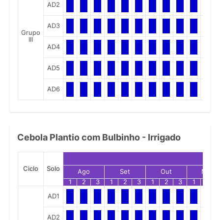
AD2
AD3
Grupo
III
AD4
AD5
AD6
Cebola Plantio com Bulbinho - Irrigado
Ciclo
Solo
Ago
Set
Out
Nov
1
2
3
1
2
3
1
2
3
1
2
AD1
AD2