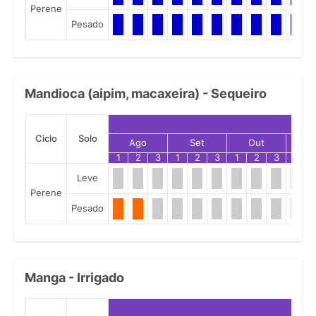
Perene
Pesado
Mandioca (aipim, macaxeira) - Sequeiro
Ciclo
Solo
Ago
Set
Out
N
1
2
3
1
2
3
1
2
3
1
Leve
Perene
Pesado
Manga - Irrigado