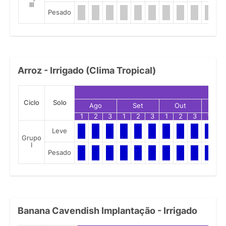
III
Pesado
Arroz - Irrigado (Clima Tropical)
Ciclo
Solo
Ago
Set
Out
No
1
2
3
1
2
3
1
2
3
1
2
Leve
Grupo
I
Pesado
Banana Cavendish Implantação - Irrigado