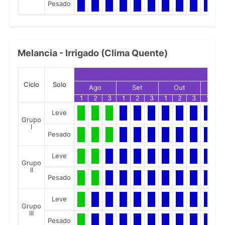
Pesado
Melancia - Irrigado (Clima Quente)
Ciclo
Solo
Ago
Set
Out
No
1
2
3
1
2
3
1
2
3
1
2
Leve
Grupo
I
Pesado
Leve
Grupo
II
Pesado
Leve
Grupo
III
Pesado