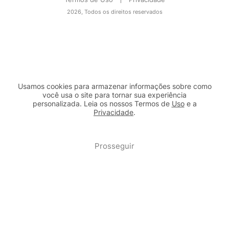
2026, Todos os direitos reservados
Usamos cookies para armazenar informações sobre como
você usa o site para tornar sua experiência
personalizada. Leia os nossos Termos de
Uso
e a
Privacidade
.
2b98f7e1-9590-46d7-af32-2c8a921a53c7
Prosseguir