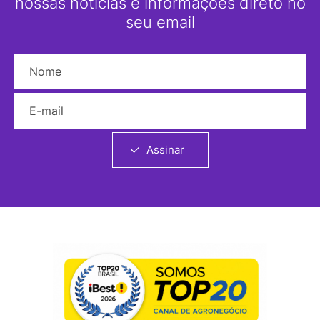
nossas notícias e informações direto no
seu email
Nome
E-mail
Assinar