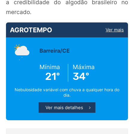
a credibilidade do algodão brasileiro no
mercado.
AGROTEMPO
Ver mais
Barreira/CE
Mínima
Máxima
21º
34º
Nebulosidade variável com chuva a qualquer hora do
dia.
Ver mais detalhes