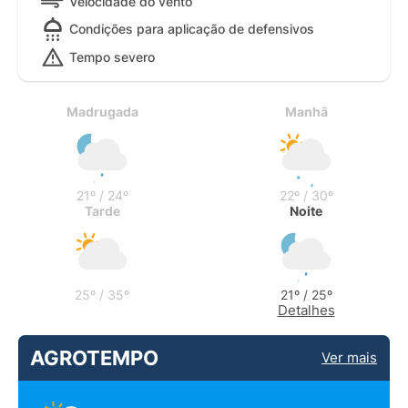
Velocidade do vento
Condições para aplicação de defensivos
Tempo severo
Madrugada
Manhã
21º / 24º
22º / 30º
Tarde
Noite
25º / 35º
21º / 25º
Detalhes
AGROTEMPO
Ver mais