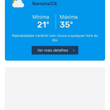
Barreira/CE
Mínima
Máxima
21º
35º
Nebulosidade variável com chuva a qualquer hora do
dia.
Ver mais detalhes