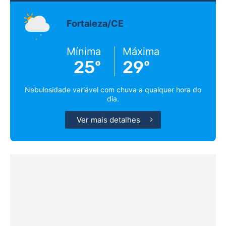
Fortaleza/CE
Mínima
Máxima
25º
29º
Nebulosidade variável com chuva a qualquer hora do
dia.
Ver mais detalhes