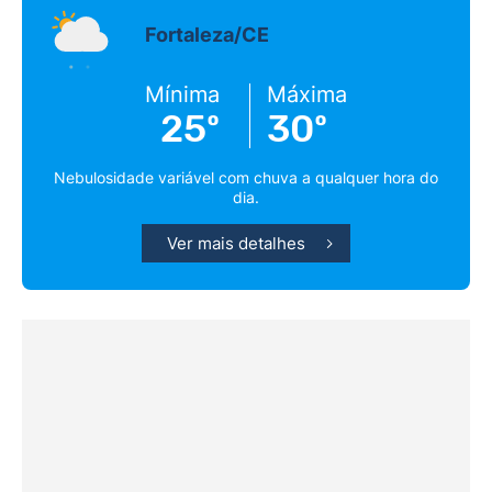
Fortaleza/CE
Mínima
Máxima
25º
30º
Nebulosidade variável com chuva a qualquer hora do
dia.
Ver mais detalhes