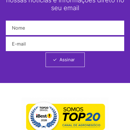
nossas notícias e informações direto no
seu email
Nome
E-mail
Assinar