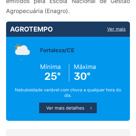
emitidos pela Escola Nacional de Gestão
Agropecuária (Enagro).
AGROTEMPO
Ver mais
Fortaleza/CE
Mínima
Máxima
25º
30º
Nebulosidade variável com chuva a qualquer hora do
dia.
Ver mais detalhes