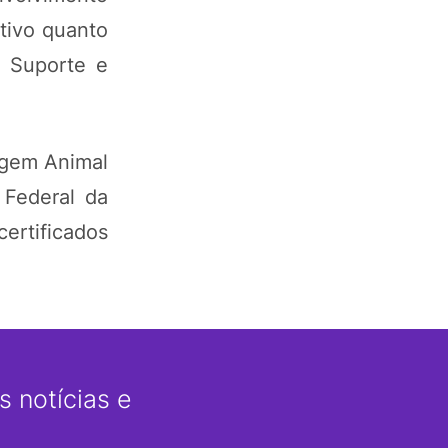
utivo quanto
e Suporte e
igem Animal
 Federal da
ertificados
 notícias e