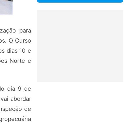
ização para
os. O Curso
os dias 10 e
ões Norte e
do dia 9 de
vai abordar
Inspeção de
gropecuária