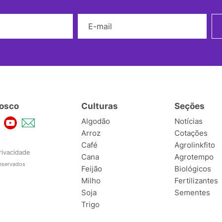
Nome
E-mail
osco
Culturas
Seções
Algodão
Notícias
Arroz
Cotações
Café
Agrolinkfito
rivacidade
Cana
Agrotempo
reservados
Feijão
Biológicos
Milho
Fertilizantes
Soja
Sementes
Trigo