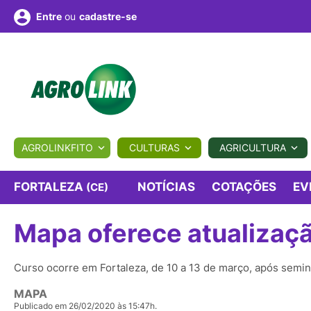
ou
cadastre-se
Entre
ULTURA
AGROLINKFITO
CULTURAS
AGRICULTURA
BIOLÓGICOS
COTAÇÕES
NOTÍCIAS
AGROTE
FORTALEZA
NOTÍCIAS
COTAÇÕES
EV
(CE)
Mapa oferece atualizaçã
Fotos
os
Conversor
Colunistas
Eventos
e
Vídeos
Curso ocorre em Fortaleza, de 10 a 13 de março, após semin
MAPA
Publicado em 26/02/2020 às 15:47h.