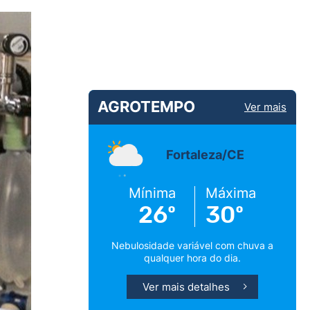
AGROTEMPO
Ver mais
Fortaleza/CE
Mínima
Máxima
26º
30º
Nebulosidade variável com chuva a
qualquer hora do dia.
Ver mais detalhes