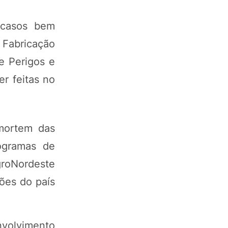
 casos bem
 Fabricação
e Perigos e
r feitas no
 mortem das
rogramas de
groNordeste
ões do país
nvolvimento