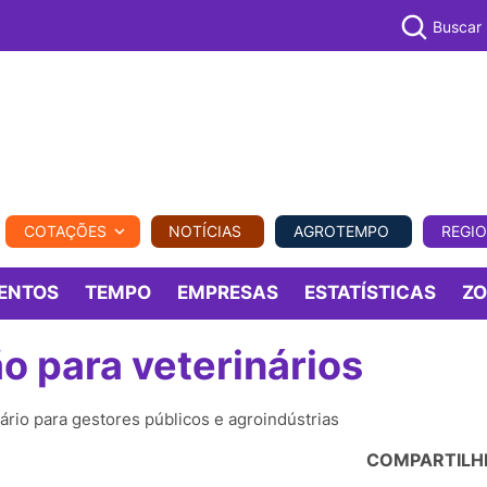
Buscar
PECUÁR
COTAÇÕES
NOTÍCIAS
AGROTEMPO
REGI
MPO
REGIONAL
COMERCIAL
AGROVIAGENS
ENTOS
TEMPO
EMPRESAS
ESTATÍSTICAS
Z
o para veterinários
ário para gestores públicos e agroindústrias
COMPARTILH