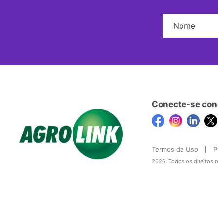
Conecte-se con
Termos de Uso
P
2026, Todos os direitos 