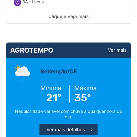
BA - Ilhéus
Clique e veja mais
AGROTEMPO
Ver mais
Redenção/CE
Mínima
Máxima
21º
35º
Nebulosidade variável com chuva a qualquer hora do
dia.
Ver mais detalhes